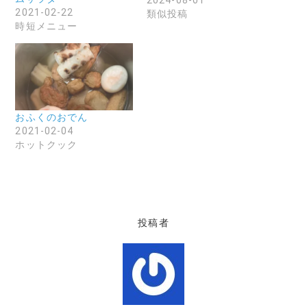
2024-08-01
(
リ
し
新
ッ
い
2021-02-22
類似投稿
し
ク
ウ
時短メニュー
い
し
ィ
ウ
て
ン
ィ
く
ド
ン
だ
ウ
ド
さ
で
ウ
い
開
で
(
き
開
新
ま
き
し
す
ま
い
)
す
ウ
おふくのおでん
)
ィ
ン
2021-02-04
ド
ウ
ホットクック
で
開
き
ま
す
)
投稿者