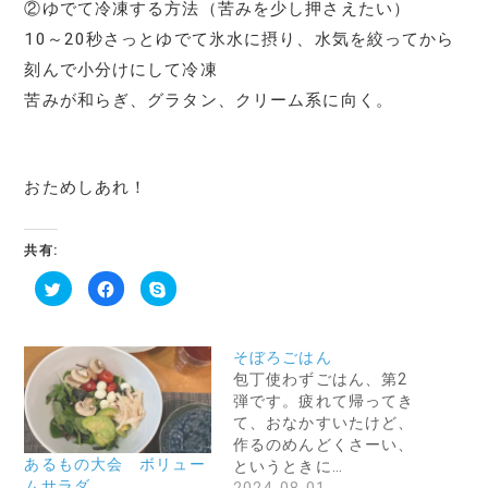
②ゆでて冷凍する方法（苦みを少し押さえたい）
10～20秒さっとゆでて氷水に摂り、水気を絞ってから
刻んで小分けにして冷凍
苦みが和らぎ、グラタン、クリーム系に向く。
おためしあれ！
共有:
ク
F
ク
リ
a
リ
ッ
c
ッ
ク
e
ク
し
b
し
て
o
て
そぼろごはん
T
o
S
w
k
k
包丁使わずごはん、第2
i
で
y
弾です。疲れて帰ってき
t
共
p
t
有
e
て、おなかすいたけど、
e
す
で
r
る
共
作るのめんどくさーい、
で
に
有
あるもの大会 ボリュー
というときに…
共
は
(
有
ク
新
ムサラダ